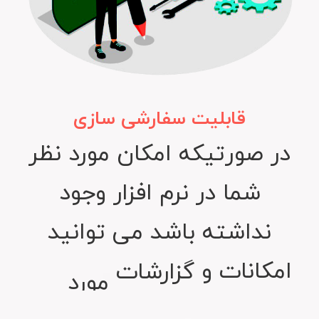
قابلیت سفارشی سازی
در
صورتیکه
امکان
مورد
نظر
شما
در
نرم
افزار
وجود
نداشته
باشد
می
توانید
امکانات
و
گزارشات
مورد
نیاز
خود
را در
نرم
افزار
سفارشی