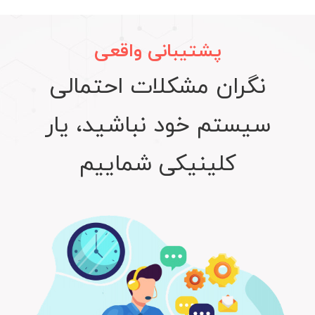
پشتیبانی واقعی
نگران
مشکلات
احتمالی
سیستم
خود
نباشید،
یار
کلینیکی
شماییم