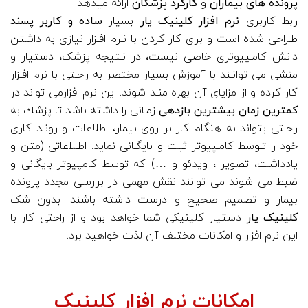
پرونده های بیماران
و
کارکرد پزشکان
ارائه میدهد.
رابط کاربری
نرم افزار کلینیک یار
بسیار
ساده و کاربر پسند
طـراحی شده است و برای کار کردن با نـرم افـزار نیازی به داشتن
دانش کامـپیوتری خاصی نیست، در نـتیجه پزشک، دستیار و
منشی می توانـند با آموزش بسیار مختصر به راحـتی با نرم افـزار
کار کرده و از مزايای آن بهره منـد شوند. این نرم افزارمی تواند در
كمترين زمان بيشترين بازدهی
زمـانی را داشته باشد تا پزشك به
راحـتی بتواند به هنگام كار بر روی بيمار، اطلاعات و رونـد كاری
خود را تـوسط كامـپيوتر ثبت و بايگـانی نمايد. اطـلاعاتی (متن و
یادداشت، تصویر ، ویدئو و …) كه توسط كامپيوتر بایگانی و
ضبط می شوند می توانند نقش مهمی در بررسی مجدد پرونده
بیمار و تصمیم صحیح و درست داشته باشند. بدون شک
کلینیک یار
دستیار کلینیکی شما خواهد بود و از راحتی کار با
این نرم افزار و امکانات مختلف آن لذت خواهید برد.
امکانات نرم افزار کلینیک