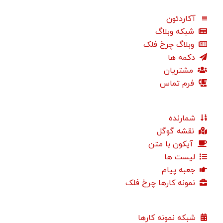
آکاردئون
شبکه وبلاگ
وبلاگ چرخ فلک
دکمه ها
مشتریان
فرم تماس
شمارنده
نقشه گوگل
آیکون با متن
لیست ها
جعبه پیام
نمونه کارها چرخ فلک
شبکه نمونه کارها