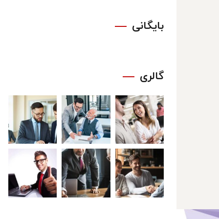
بایگانی
گالری