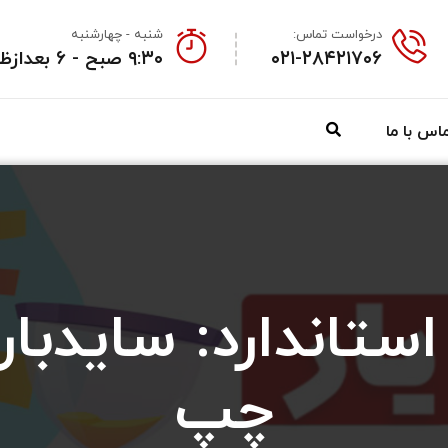
درخواست تماس:
شنبه - چهارشنبه
۰۲۱-۲۸۴۲۱۷۰۶
۹:۳۰ صبح - ۶ بعدازظهر
اس با ما
ستاندارد: سایدب
چپ