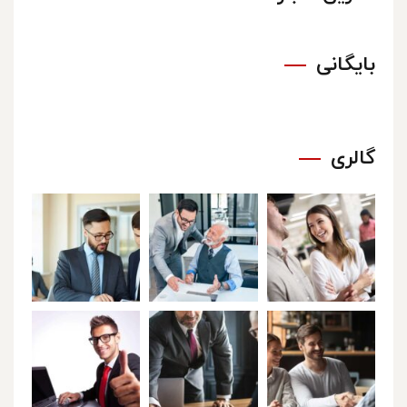
بایگانی
گالری