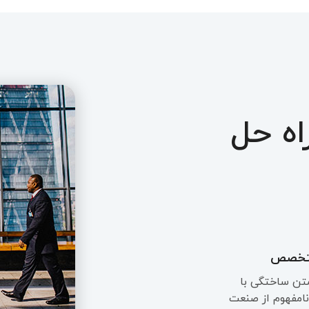
اه
حل
متخصص
متن ساختگی با
نامفهوم از صنعت