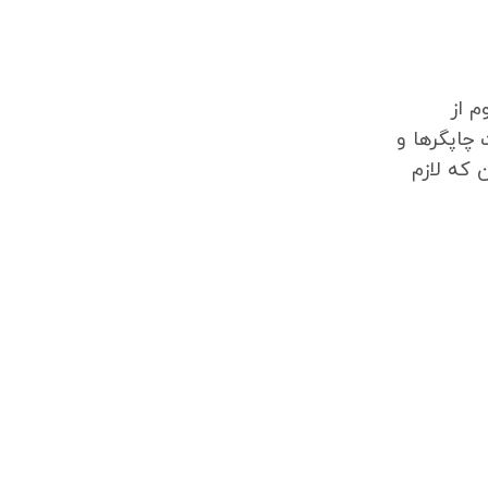
م از
چاپگرها و
 که لازم